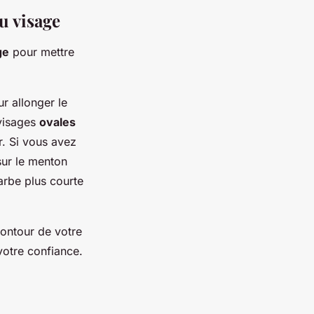
u visage
ge
pour mettre
r allonger le
 visages
ovales
r. Si vous avez
sur le menton
arbe plus courte
contour de votre
votre confiance.