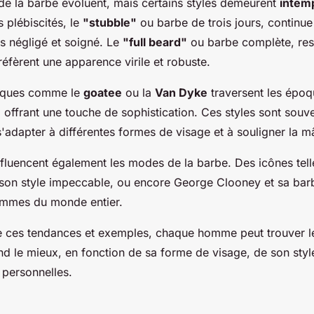
e la barbe évoluent, mais certains styles demeurent
intem
s plébiscités, le
"stubble"
ou barbe de trois jours, continue
is négligé et soigné. Le
"full beard"
ou barbe complète, res
éfèrent une apparence virile et robuste.
siques comme le
goatee
ou la
Van Dyke
traversent les époq
 offrant une touche de sophistication. Ces styles sont souv
s'adapter à différentes formes de visage et à souligner la m
influencent également les modes de la barbe. Des icônes tel
on style impeccable, ou encore George Clooney et sa barbe
ommes du monde entier.
de ces tendances et exemples, chaque homme peut trouver l
nd le mieux, en fonction de sa forme de visage, de son styl
 personnelles.