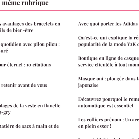
a même rubrique
s avantages des bracelets en
Avec quoi porter les Adidas 
ls de bien-être
Qu'est-ce qui explique la r
quotidien avec pilou pilou :
popularité de la mode Y2K 
suré
Boutique en ligne de casquet
r éternel : 10 citations
service clientèle à tout mo
Masque oni : plongée dans l
 retenir avant de vous
japonaise
Découvrez pourquoi le rem
tages de la veste en flanelle
automatique est essentiel
3-gry
Les colliers prénom : Un ac
atière de sacs à main et de
en plein essor !