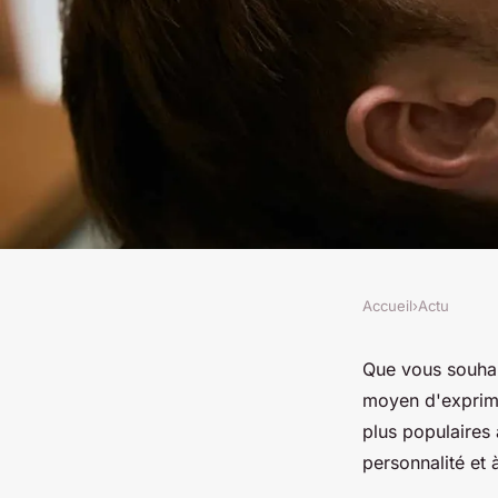
Accueil
›
Actu
ACTU
Quels styles apporte
Que vous souhai
moyen d'exprime
plus populaires 
Léa
•
17 février 2024
•
2 min de lecture
personnalité et 