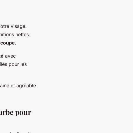
otre visage.
nitions nettes.
 coupe
.
té
avec
iles pour les
saine et agréable
barbe pour