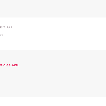
RIT PAR
éa
rticles Actu