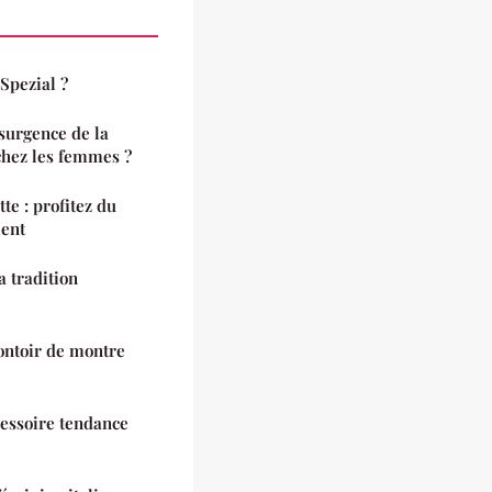
Spezial ?
ésurgence de la
chez les femmes ?
te : profitez du
ment
a tradition
ontoir de montre
cessoire tendance