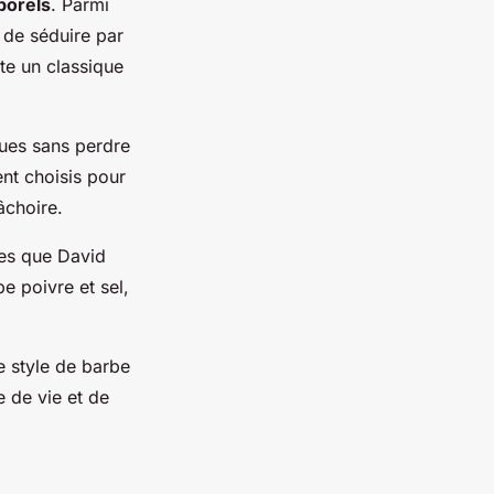
porels
. Parmi
 de séduire par
te un classique
ues sans perdre
ent choisis pour
âchoire.
les que David
 poivre et sel,
e style de barbe
e de vie et de