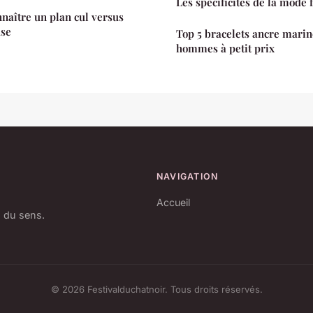
Les spécificités de la mode 
nnaître un plan cul versus
use
Top 5 bracelets ancre mari
hommes à petit prix
NAVIGATION
Accueil
a du sens.
© 2026 Festivalduchatnoir. Tous droits réservés.