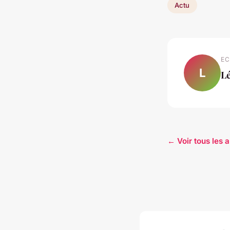
Actu
EC
L
L
← Voir tous les a