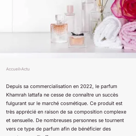
Accueil
›
Actu
ACTU
Quels sont les avantages
Depuis sa commercialisation en 2022, le parfum
Khamrah lattafa ne cesse de connaître un succès
d'opter pour le parfum
fulgurant sur le marché cosmétique. Ce produit est
Khamrah lattafa ?
très apprécié en raison de sa composition complexe
et sensuelle. De nombreuses personnes se tournent
Léa
•
16 janvier 2024
•
2 min de lecture
vers ce type de parfum afin de bénéficier des