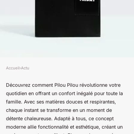
Accueil
›
Actu
ACTU
Transformez votre quotidien
Découvrez comment Pilou Pilou révolutionne votre
quotidien en offrant un confort inégalé pour toute la
avec pilou pilou : confort
famille. Avec ses matières douces et respirantes,
familial assuré
chaque instant se transforme en un moment de
détente chaleureuse. Adapté à tous, ce concept
Léa
•
9 décembre 2024
•
6 min de lecture
moderne allie fonctionnalité et esthétique, créant un