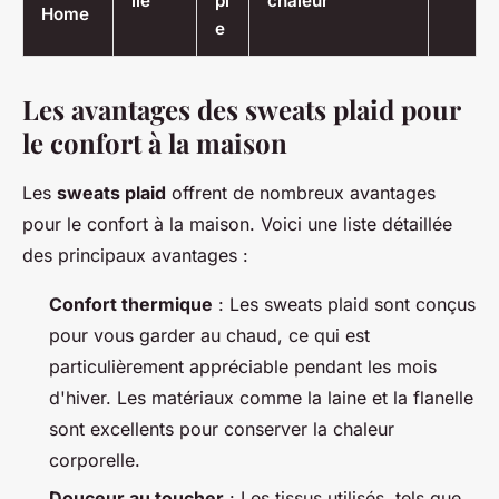
lle
pl
chaleur
Home
e
Les avantages des sweats plaid pour
le confort à la maison
Les
sweats plaid
offrent de nombreux avantages
pour le confort à la maison. Voici une liste détaillée
des principaux avantages :
Confort thermique
: Les sweats plaid sont conçus
pour vous garder au chaud, ce qui est
particulièrement appréciable pendant les mois
d'hiver. Les matériaux comme la laine et la flanelle
sont excellents pour conserver la chaleur
corporelle.
Douceur au toucher
: Les tissus utilisés, tels que