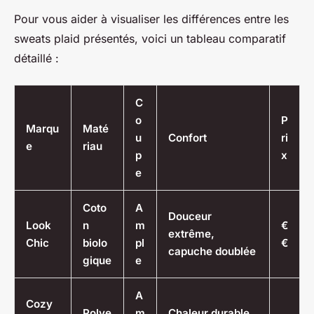
Pour vous aider à visualiser les différences entre les
sweats plaid présentés, voici un tableau comparatif
détaillé :
C
o
P
Marqu
Maté
u
Confort
ri
e
riau
p
x
e
Coto
A
Douceur
Look
n
m
€
extrême,
Chic
biolo
pl
€
capuche doublée
gique
e
A
Cozy
Polye
m
Chaleur durable,