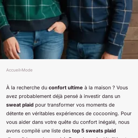
Accueil
›
Mode
MODE
Top 5 sweats plaid pour un
À la recherche du
confort ultime
à la maison ? Vous
avez probablement déjà pensé à investir dans un
confort inégalé à la maison
sweat plaid
pour transformer vos moments de
détente en véritables expériences de cocooning. Pour
Florian
•
23 janvier 2025
•
7 min de lecture
vous aider dans votre quête du
confort inégalé
, nous
avons compilé une liste des
top 5 sweats plaid