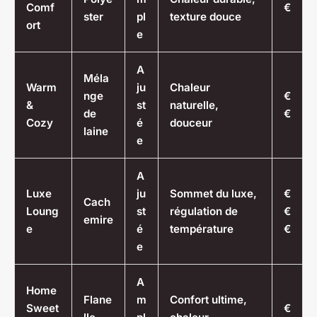
Comf
€
ster
pl
texture douce
ort
e
A
Méla
Warm
ju
Chaleur
nge
€
&
st
naturelle,
de
€
Cozy
é
douceur
laine
e
A
Luxe
ju
Sommet du luxe,
€
Cach
Loung
st
régulation de
€
emire
e
é
température
€
e
A
Home
Flane
m
Confort ultime,
Sweet
€