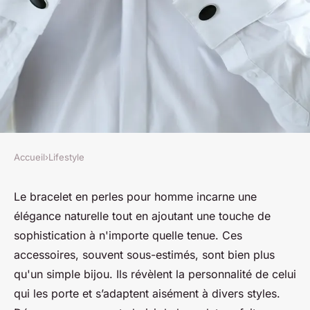
Accueil
›
Lifestyle
LIFESTYLE
Bracelet homme perle :
Le bracelet en perles pour homme incarne une
élégance naturelle tout en ajoutant une touche de
élégance naturelle à portée de
sophistication à n'importe quelle tenue. Ces
main
accessoires, souvent sous-estimés, sont bien plus
qu'un simple bijou. Ils révèlent la personnalité de celui
Lucas
•
24 octobre 2024
•
7 min de lecture
qui les porte et s’adaptent aisément à divers styles.